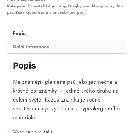
Kategorie:
Chovatelské potřeby
,
Obojky a vodítka pro psy
,
Pro
psy
,
Známky, adresáře a přívěsky pro psy
Popis
Další informace
Popis
Nejznámější plemena psů jako jedinečné a
krásné psí známky – jediné svého druhu na
celém světě. Každá známka je ručně
smaltovaná a je vyrobena z hypoalergenního
materiálu.
Vyrobeno v Itálii.