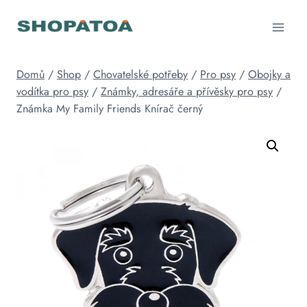
Přeskočit
na
obsah
Domů
/
Shop
/
Chovatelské potřeby
/
Pro psy
/
Obojky a
vodítka pro psy
/
Známky, adresáře a přívěsky pro psy
/
Známka My Family Friends Knírač černý