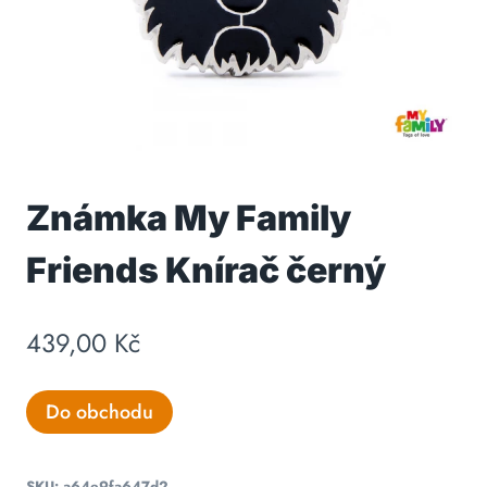
Známka My Family
Friends Knírač černý
439,00
Kč
Do obchodu
SKU:
a64e9fa647d2